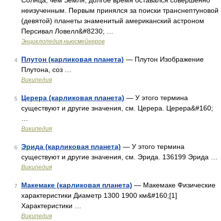
Солнца, чем Земля, долгое время оставался совершенно
неизученным. Первым принялся за поиски транснептуновой
(девятой) планеты знаменитый американский астроном
Персивал Ловелл&#8230; …
Энциклопедия ньюсмейкеров
Плутон (карликовая планета)
— Плутон Изображение
4
Плутона, соз …
Википедия
Церера (карликовая планета)
— У этого термина
5
существуют и другие значения, см. Церера. Церера&#160;
…
Википедия
Эрида (карликовая планета)
— У этого термина
6
существуют и другие значения, см. Эрида. 136199 Эрида …
Википедия
Макемаке (карликовая планета)
— Макемаке Физические
7
характеристики Диаметр 1300 1900 км&#160;[1]
Характеристики …
Википедия