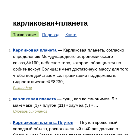
карликовая+планета
Толкование
Перевод
Книги
Карликовая планета
— Карликовая планета, согласно
1
определению Международного астрономического
союза,&#160; небесное тело, которое: обращается по
орбите вокруг Солнца; имеет достаточную массу для того,
чтобы под действием сил гравитации поддерживать
гидростатическое&#8230; …
Википедия
карликовая планета
— сущ., кол во синонимов: 5 •
2
макемаке (3) • плутон (11) • хаумеа (3) • …
Словарь синонимов
Карликовая планета Плутон
— Плутон крошечный
3
холодный объект, расположенный в 40 раз дальше от